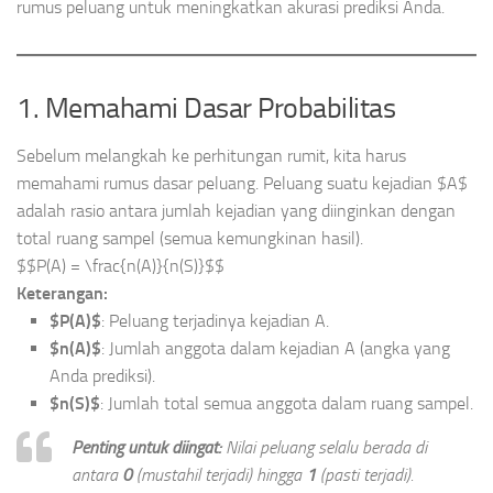
rumus peluang untuk meningkatkan akurasi prediksi Anda.
1. Memahami Dasar Probabilitas
Sebelum melangkah ke perhitungan rumit, kita harus
memahami rumus dasar peluang. Peluang suatu kejadian $A$
adalah rasio antara jumlah kejadian yang diinginkan dengan
total ruang sampel (semua kemungkinan hasil).
$$P(A) = \frac{n(A)}{n(S)}$$
Keterangan:
$P(A)$
: Peluang terjadinya kejadian A.
$n(A)$
: Jumlah anggota dalam kejadian A (angka yang
Anda prediksi).
$n(S)$
: Jumlah total semua anggota dalam ruang sampel.
Penting untuk diingat:
Nilai peluang selalu berada di
antara
0
(mustahil terjadi) hingga
1
(pasti terjadi).