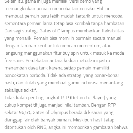
Selain itu, game ini juga memiliki versi demo yang
memungkinkan pemain mencoba tanpa risiko. Hal ini
membuat pemain baru lebih mudah tertarik untuk mencoba,
sementara pemain lama tetap bisa kembali tanpa hambatan.
Dari segi strategi, Gates of Olympus memberikan fleksibilitas
yang menarik. Pemain bisa memilih bermain secara manual
dengan taruhan kecil untuk mencari momentum, atau
langsung menggunakan fitur buy spin untuk masuk ke mode
free spins. Perdebatan antara kedua metode ini justru
menambah daya tarik karena setiap pemain memiliki
pendekatan berbeda. Tidak ada strategi yang benar-benar
pasti, dan itulah yang membuat game ini terasa menantang
sekaligus adiktif.
Tidak kalah penting, tingkat RTP (Return to Player) yang
cukup kompetitif juga menjadi nilai tambah. Dengan RTP
sekitar 96,5%, Gates of Olympus berada di kisaran yang
dianggap fair oleh banyak pemain. Meskipun hasil tetap
ditentukan oleh RNG, angka ini memberikan gambaran bahwa