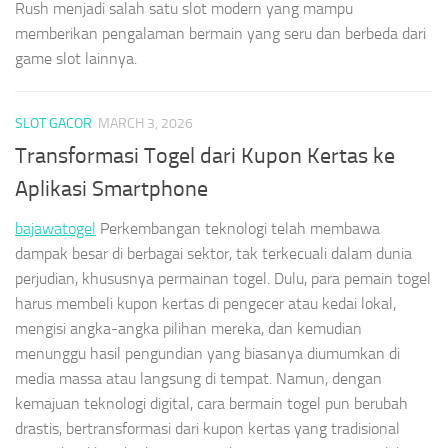
Rush menjadi salah satu slot modern yang mampu
memberikan pengalaman bermain yang seru dan berbeda dari
game slot lainnya.
SLOT GACOR
MARCH 3, 2026
Transformasi Togel dari Kupon Kertas ke
Aplikasi Smartphone
bajawatogel
Perkembangan teknologi telah membawa
dampak besar di berbagai sektor, tak terkecuali dalam dunia
perjudian, khususnya permainan togel. Dulu, para pemain togel
harus membeli kupon kertas di pengecer atau kedai lokal,
mengisi angka-angka pilihan mereka, dan kemudian
menunggu hasil pengundian yang biasanya diumumkan di
media massa atau langsung di tempat. Namun, dengan
kemajuan teknologi digital, cara bermain togel pun berubah
drastis, bertransformasi dari kupon kertas yang tradisional