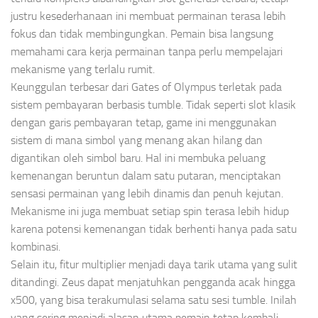
justru kesederhanaan ini membuat permainan terasa lebih
fokus dan tidak membingungkan. Pemain bisa langsung
memahami cara kerja permainan tanpa perlu mempelajari
mekanisme yang terlalu rumit.
Keunggulan terbesar dari Gates of Olympus terletak pada
sistem pembayaran berbasis tumble. Tidak seperti slot klasik
dengan garis pembayaran tetap, game ini menggunakan
sistem di mana simbol yang menang akan hilang dan
digantikan oleh simbol baru. Hal ini membuka peluang
kemenangan beruntun dalam satu putaran, menciptakan
sensasi permainan yang lebih dinamis dan penuh kejutan.
Mekanisme ini juga membuat setiap spin terasa lebih hidup
karena potensi kemenangan tidak berhenti hanya pada satu
kombinasi.
Selain itu, fitur multiplier menjadi daya tarik utama yang sulit
ditandingi. Zeus dapat menjatuhkan pengganda acak hingga
x500, yang bisa terakumulasi selama satu sesi tumble. Inilah
yang sering menjadi alasan utama pemain tetap kembali