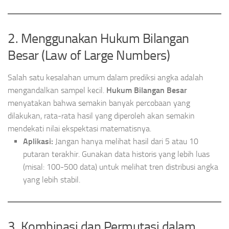
2. Menggunakan Hukum Bilangan
Besar (Law of Large Numbers)
Salah satu kesalahan umum dalam prediksi angka adalah
mengandalkan sampel kecil.
Hukum Bilangan Besar
menyatakan bahwa semakin banyak percobaan yang
dilakukan, rata-rata hasil yang diperoleh akan semakin
mendekati nilai ekspektasi matematisnya.
Aplikasi:
Jangan hanya melihat hasil dari 5 atau 10
putaran terakhir. Gunakan data historis yang lebih luas
(misal: 100-500 data) untuk melihat tren distribusi angka
yang lebih stabil.
3. Kombinasi dan Permutasi dalam