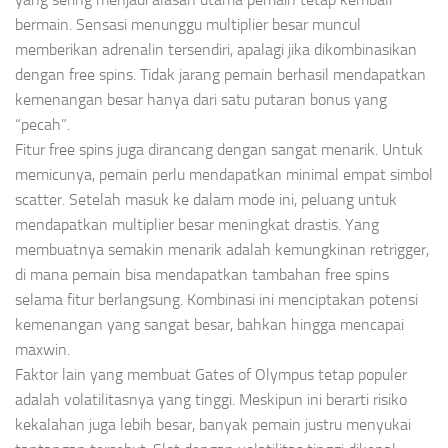
bermain. Sensasi menunggu multiplier besar muncul
memberikan adrenalin tersendiri, apalagi jika dikombinasikan
dengan free spins. Tidak jarang pemain berhasil mendapatkan
kemenangan besar hanya dari satu putaran bonus yang
“pecah”.
Fitur free spins juga dirancang dengan sangat menarik. Untuk
memicunya, pemain perlu mendapatkan minimal empat simbol
scatter. Setelah masuk ke dalam mode ini, peluang untuk
mendapatkan multiplier besar meningkat drastis. Yang
membuatnya semakin menarik adalah kemungkinan retrigger,
di mana pemain bisa mendapatkan tambahan free spins
selama fitur berlangsung. Kombinasi ini menciptakan potensi
kemenangan yang sangat besar, bahkan hingga mencapai
maxwin.
Faktor lain yang membuat Gates of Olympus tetap populer
adalah volatilitasnya yang tinggi. Meskipun ini berarti risiko
kekalahan juga lebih besar, banyak pemain justru menyukai