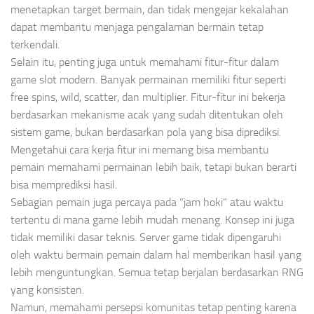
menetapkan target bermain, dan tidak mengejar kekalahan
dapat membantu menjaga pengalaman bermain tetap
terkendali.
Selain itu, penting juga untuk memahami fitur-fitur dalam
game slot modern. Banyak permainan memiliki fitur seperti
free spins, wild, scatter, dan multiplier. Fitur-fitur ini bekerja
berdasarkan mekanisme acak yang sudah ditentukan oleh
sistem game, bukan berdasarkan pola yang bisa diprediksi.
Mengetahui cara kerja fitur ini memang bisa membantu
pemain memahami permainan lebih baik, tetapi bukan berarti
bisa memprediksi hasil.
Sebagian pemain juga percaya pada “jam hoki” atau waktu
tertentu di mana game lebih mudah menang. Konsep ini juga
tidak memiliki dasar teknis. Server game tidak dipengaruhi
oleh waktu bermain pemain dalam hal memberikan hasil yang
lebih menguntungkan. Semua tetap berjalan berdasarkan RNG
yang konsisten.
Namun, memahami persepsi komunitas tetap penting karena