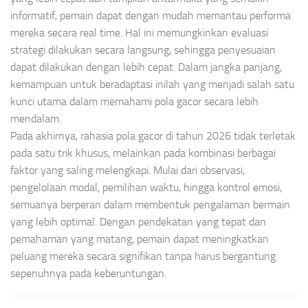
informatif, pemain dapat dengan mudah memantau performa
mereka secara real time. Hal ini memungkinkan evaluasi
strategi dilakukan secara langsung, sehingga penyesuaian
dapat dilakukan dengan lebih cepat. Dalam jangka panjang,
kemampuan untuk beradaptasi inilah yang menjadi salah satu
kunci utama dalam memahami pola gacor secara lebih
mendalam.
Pada akhirnya, rahasia pola gacor di tahun 2026 tidak terletak
pada satu trik khusus, melainkan pada kombinasi berbagai
faktor yang saling melengkapi. Mulai dari observasi,
pengelolaan modal, pemilihan waktu, hingga kontrol emosi,
semuanya berperan dalam membentuk pengalaman bermain
yang lebih optimal. Dengan pendekatan yang tepat dan
pemahaman yang matang, pemain dapat meningkatkan
peluang mereka secara signifikan tanpa harus bergantung
sepenuhnya pada keberuntungan.