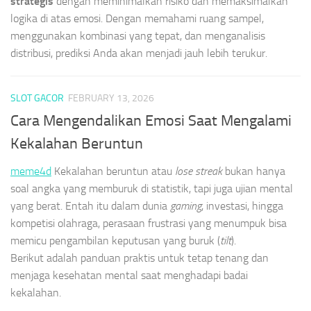
strategis
dengan meminimalkan risiko dan memaksimalkan
logika di atas emosi. Dengan memahami ruang sampel,
menggunakan kombinasi yang tepat, dan menganalisis
distribusi, prediksi Anda akan menjadi jauh lebih terukur.
SLOT GACOR
FEBRUARY 13, 2026
Cara Mengendalikan Emosi Saat Mengalami
Kekalahan Beruntun
meme4d
Kekalahan beruntun atau
lose streak
bukan hanya
soal angka yang memburuk di statistik, tapi juga ujian mental
yang berat. Entah itu dalam dunia
gaming
, investasi, hingga
kompetisi olahraga, perasaan frustrasi yang menumpuk bisa
memicu pengambilan keputusan yang buruk (
tilt
).
Berikut adalah panduan praktis untuk tetap tenang dan
menjaga kesehatan mental saat menghadapi badai
kekalahan.