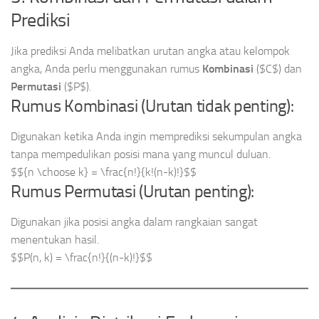
Prediksi
Jika prediksi Anda melibatkan urutan angka atau kelompok
angka, Anda perlu menggunakan rumus
Kombinasi
($C$) dan
Permutasi
($P$).
Rumus Kombinasi (Urutan tidak penting):
Digunakan ketika Anda ingin memprediksi sekumpulan angka
tanpa mempedulikan posisi mana yang muncul duluan.
$${n \choose k} = \frac{n!}{k!(n-k)!}$$
Rumus Permutasi (Urutan penting):
Digunakan jika posisi angka dalam rangkaian sangat
menentukan hasil.
$$P(n, k) = \frac{n!}{(n-k)!}$$