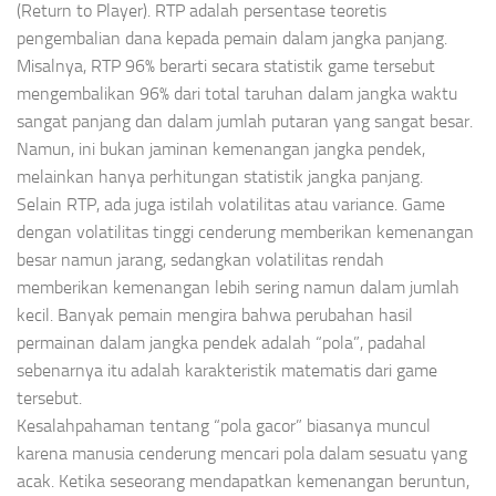
(Return to Player). RTP adalah persentase teoretis
pengembalian dana kepada pemain dalam jangka panjang.
Misalnya, RTP 96% berarti secara statistik game tersebut
mengembalikan 96% dari total taruhan dalam jangka waktu
sangat panjang dan dalam jumlah putaran yang sangat besar.
Namun, ini bukan jaminan kemenangan jangka pendek,
melainkan hanya perhitungan statistik jangka panjang.
Selain RTP, ada juga istilah volatilitas atau variance. Game
dengan volatilitas tinggi cenderung memberikan kemenangan
besar namun jarang, sedangkan volatilitas rendah
memberikan kemenangan lebih sering namun dalam jumlah
kecil. Banyak pemain mengira bahwa perubahan hasil
permainan dalam jangka pendek adalah “pola”, padahal
sebenarnya itu adalah karakteristik matematis dari game
tersebut.
Kesalahpahaman tentang “pola gacor” biasanya muncul
karena manusia cenderung mencari pola dalam sesuatu yang
acak. Ketika seseorang mendapatkan kemenangan beruntun,