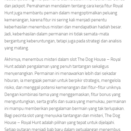
dan jackpot. Pemahaman mendalam tentang cara kerja fitur Royal
Hunt juga membantu pemain dalam mengoptimalkan peluang
kemenangan, karena fitur ini sering kali menjadi penentu
keberhasilan menembus misteri dan mendapatkan hadiah besar.
Jadi, keberhasilan dalam permainan ini tidak semata-mata
bergantung keberuntungan, tetapi juga pada strategi dan analisis
yang matang.
Akhirnya, menembus misteri dalam slot The Dog House – Royal
Hunt adalah pengalaman yang penuh tantangan sekaligus
menyenangkan. Permainan ini menawarkan lebih dari sekadar
hiburan; ia mengajak pemain untuk berpikir strategis, mengelola
risiko, dan menggali potensi kemenangan dari fitur-fitur uniknya.
Dengan kombinasi tema yang menggemaskan, fitur bonus yang
menguntungkan, serta grafis dan suara yang memukau, permainan
ini mampu memberikan pengalaman bermain yang tak terlupakan.
Bagi pecinta slot yang menyukai tantangan dan misteri, The Dog
House – Royal Hunt adalah pilihan yang tepat untuk dijelajahi.
Setiap putaran menjadi bab baru dalam petualangan menembus