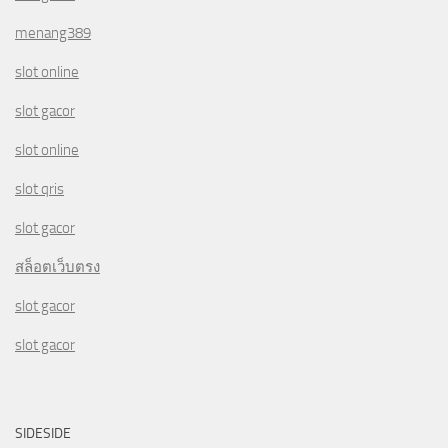
menang389
slot online
slot gacor
slot online
slot qris
slot gacor
สล็อตเว็บตรง
slot gacor
slot gacor
SIDESIDE