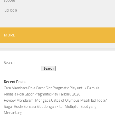
sbobet
judi bola
MORE
Search
Search
Recent Posts
Cara Membaca Pola Gacor Slot Pragmatic Play untuk Pemula
Rahasia Pola Gacor Pragmatic Play Terbaru 2026
Review Mendalam: Mengapa Gates of Olympus Masih Jadi Idola?
Sugar Rush: Sensasi Slot dengan Fitur Multiplier Spot yang
Menantang