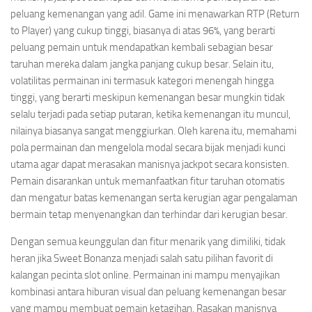
peluang kemenangan yang adil. Game ini menawarkan RTP (Return
to Player) yang cukup tinggi, biasanya di atas 96%, yang berarti
peluang pemain untuk mendapatkan kembali sebagian besar
taruhan mereka dalam jangka panjang cukup besar. Selain itu,
volatilitas permainan ini termasuk kategori menengah hingga
tinggi, yang berarti meskipun kemenangan besar mungkin tidak
selalu terjadi pada setiap putaran, ketika kemenangan itu muncul,
nilainya biasanya sangat menggiurkan. Oleh karena itu, memahami
pola permainan dan mengelola modal secara bijak menjadi kunci
utama agar dapat merasakan manisnya jackpot secara konsisten.
Pemain disarankan untuk memanfaatkan fitur taruhan otomatis
dan mengatur batas kemenangan serta kerugian agar pengalaman
bermain tetap menyenangkan dan terhindar dari kerugian besar.
Dengan semua keunggulan dan fitur menarik yang dimiliki, tidak
heran jika Sweet Bonanza menjadi salah satu pilihan favorit di
kalangan pecinta slot online. Permainan ini mampu menyajikan
kombinasi antara hiburan visual dan peluang kemenangan besar
yang mampu membuat pemain ketagihan. Rasakan manisnya