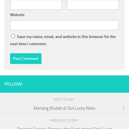
Website
Save my name, email, and website in this browser for the
next time I comment.
FOLLOW:
NEXT STORY
Menang Mudah di Slot Lucky Neko
PREVIOUS STORY