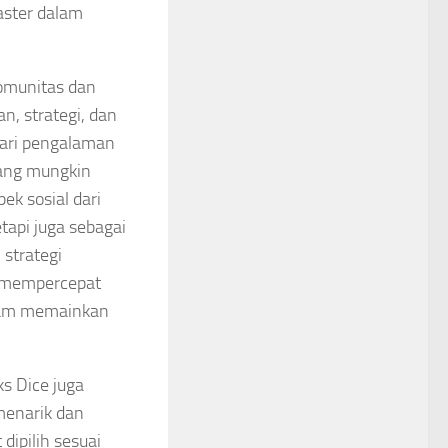
aster dalam
 komunitas dan
, strategi, dan
 dari pengalaman
yang mungkin
ek sosial dari
tapi juga sebagai
strategi
t mempercepat
alam memainkan
ks Dice juga
enarik dan
ipilih sesuai