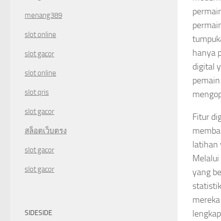
permain
menang389
permai
slot online
tumpuka
hanya p
slot gacor
digital
slot online
pemain 
slot qris
mengopt
slot gacor
Fitur d
memban
สล็อตเว็บตรง
latihan
slot gacor
Melalui
slot gacor
yang ber
statist
mereka 
lengkap
SIDESIDE