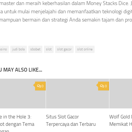
 master dan meraih keberhasilan dalam Money Stacks Dice. Ja
a untuk mulai menjelajahi dan memanfaatkan teknologi digi
mampuan bermain dan strategi Anda semakin tajam dan prof
asino
judi bola
sbobet
slot
slot gacor
slot online
 MAY ALSO LIKE...
0
0
e in the Hole 3:
Situs Slot Gacor
Wolf Gold 
ot dengan Tema
Terpercaya dan Terbaru
Memikat H
ngan