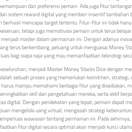
 kemampuan dan preferensi pemain. Ada juga fitur tantanga
 dan sistem reward digital yang memberi insentif tambahan
an berhasil mencapai target tertentu. Fitur-fitur ini tidak h
 keseruan, tetapi juga memotivasi pemain untuk terus belajar
enjadi master dalam permainan ini. Dengan adanya inovasi 
 yang terus berkembang, peluang untuk menguasai Money St
 luas bagi siapa saja yang mau memanfaatkan teknologi sec
keseluruhan, menjadi Master Money Stacks Dice dengan me
 adalah sebuah proses yang memerlukan komitmen, strategi, 
 harus mampu memahami berbagai fitur yang disediakan,
eningkatkan skill dan pengetahuan mereka, serta aktif berpa
as digital. Dengan pendekatan yang tepat, pemain dapat 
an mengelola uang virtual, mengasah strategi keberuntung
emperluas wawasan tentang permainan ini. Pada akhirnya
atkan fitur digital secara optimal akan menjadi kunci uta