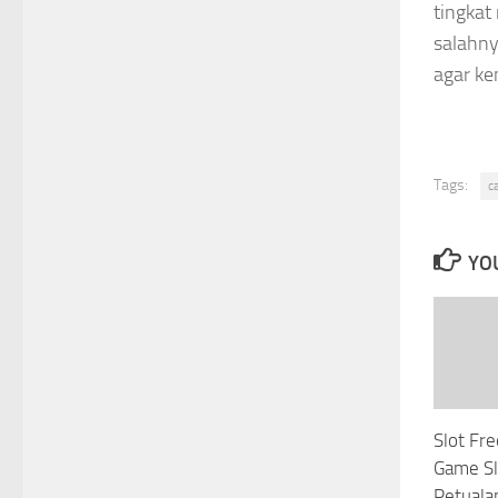
tingkat
salahny
agar ke
Tags:
c
YOU
Slot Fre
Game Sl
Petuala