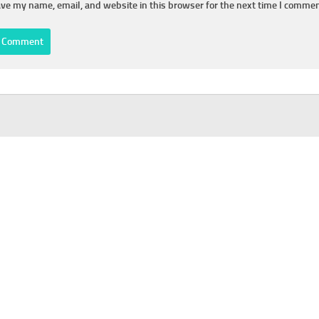
ve my name, email, and website in this browser for the next time I commen