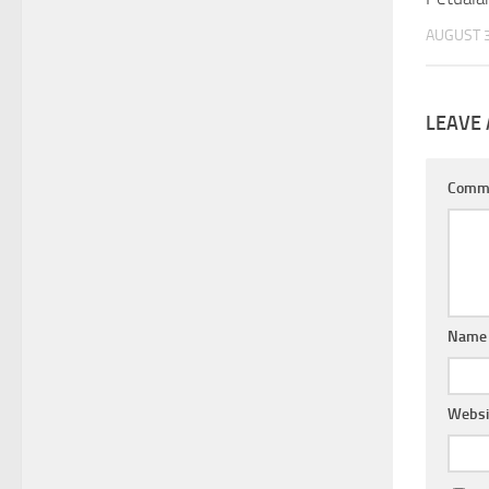
AUGUST 3
LEAVE 
Comm
Nam
Websi