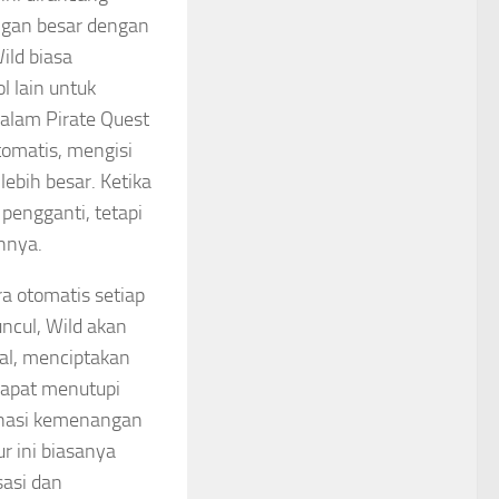
gan besar dengan
ild biasa
l lain untuk
lam Pirate Quest
omatis, mengisi
ebih besar. Ketika
 pengganti, tetapi
nnya.
ra otomatis setiap
uncul, Wild akan
al, menciptakan
 dapat menutupi
inasi kemenangan
ur ini biasanya
sasi dan