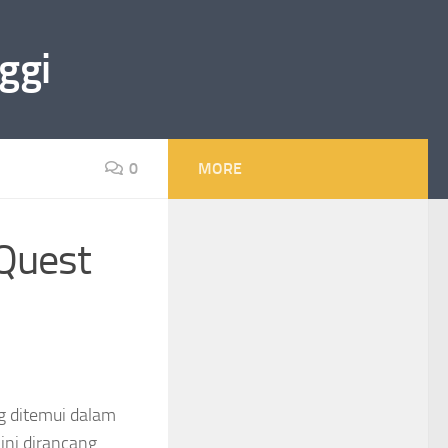
ggi
0
MORE
 Quest
ng ditemui dalam
ini dirancang