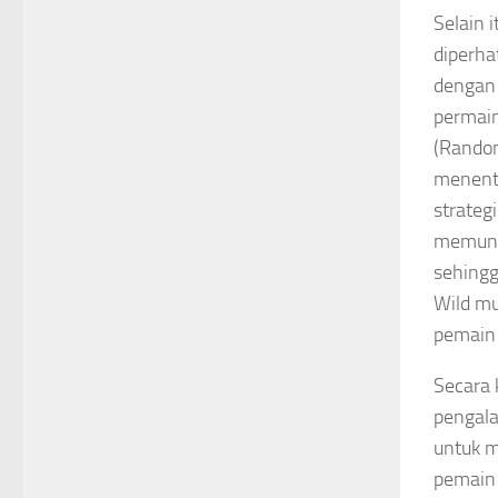
Selain i
diperha
dengan 
permai
(Rando
menent
strateg
memungk
sehingg
Wild mu
pemain
Secara 
pengal
untuk m
pemain 