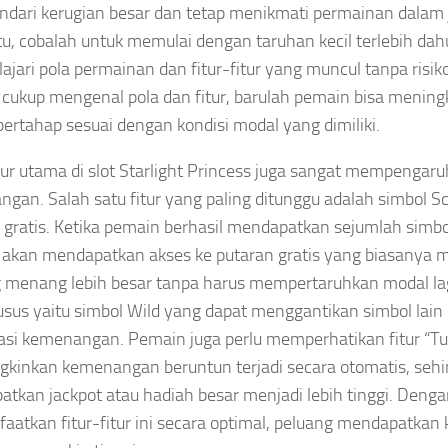
dari kerugian besar dan tetap menikmati permainan dalam 
itu, cobalah untuk memulai dengan taruhan kecil terlebih dah
jari pola permainan dan fitur-fitur yang muncul tanpa risiko
cukup mengenal pola dan fitur, barulah pemain bisa mening
bertahap sesuai dengan kondisi modal yang dimiliki.
itur utama di slot Starlight Princess juga sangat mempengaru
gan. Salah satu fitur yang paling ditunggu adalah simbol Sca
 gratis. Ketika pemain berhasil mendapatkan sejumlah simbol
akan mendapatkan akses ke putaran gratis yang biasanya
 menang lebih besar tanpa harus mempertaruhkan modal lagi.
husus yaitu simbol Wild yang dapat menggantikan simbol la
si kemenangan. Pemain juga perlu memperhatikan fitur “T
inkan kemenangan beruntun terjadi secara otomatis, sehi
tkan jackpot atau hadiah besar menjadi lebih tinggi. De
atkan fitur-fitur ini secara optimal, peluang mendapatka