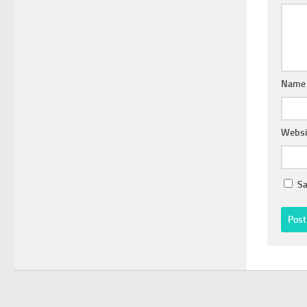
Nam
Websi
Sa