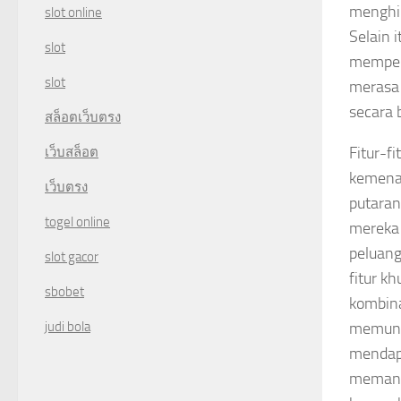
menghin
slot online
Selain 
slot
mempela
slot
merasa 
secara 
สล็อตเว็บตรง
Fitur-f
เว็บสล็อต
kemenan
เว็บตรง
putaran
togel online
mereka 
peluang
slot gacor
fitur k
sbobet
kombina
judi bola
memungk
mendapa
memanfa