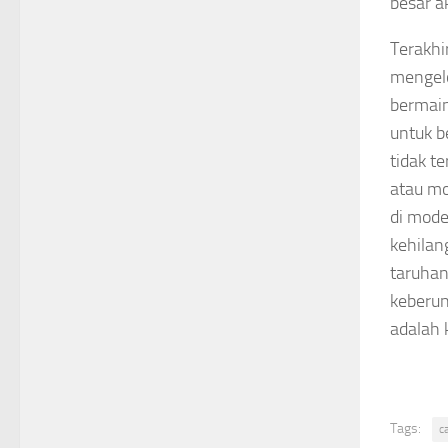
besar a
Terakhi
mengelo
bermain
untuk b
tidak t
atau mo
di mode
kehilan
taruhan
keberun
adalah 
Tags:
c