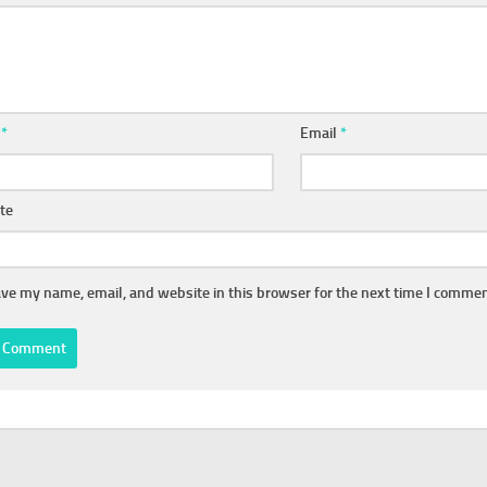
e
*
Email
*
te
ve my name, email, and website in this browser for the next time I commen