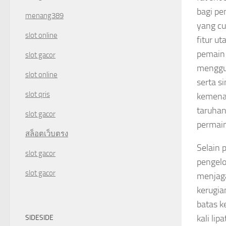
bagi pe
menang389
yang cu
slot online
fitur u
pemain 
slot gacor
menggun
slot online
serta s
slot qris
kemena
taruhan
slot gacor
permai
สล็อตเว็บตรง
Selain
slot gacor
pengelo
slot gacor
menjaga
kerugia
batas k
kali li
SIDESIDE