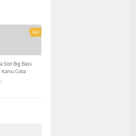
0
a Slot Big Bass
b Kamu Coba
25