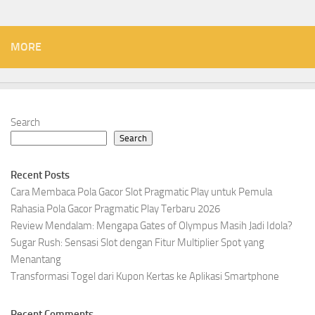
MORE
Search
Search
Recent Posts
Cara Membaca Pola Gacor Slot Pragmatic Play untuk Pemula
Rahasia Pola Gacor Pragmatic Play Terbaru 2026
Review Mendalam: Mengapa Gates of Olympus Masih Jadi Idola?
Sugar Rush: Sensasi Slot dengan Fitur Multiplier Spot yang
Menantang
Transformasi Togel dari Kupon Kertas ke Aplikasi Smartphone
Recent Comments