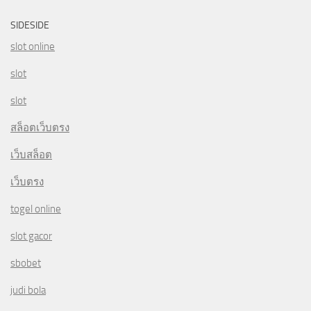
SIDESIDE
slot online
slot
slot
สล็อตเว็บตรง
เว็บสล็อต
เว็บตรง
togel online
slot gacor
sbobet
judi bola