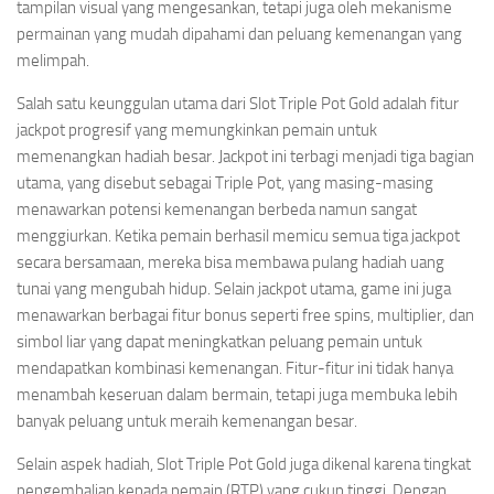
tampilan visual yang mengesankan, tetapi juga oleh mekanisme
permainan yang mudah dipahami dan peluang kemenangan yang
melimpah.
Salah satu keunggulan utama dari Slot Triple Pot Gold adalah fitur
jackpot progresif yang memungkinkan pemain untuk
memenangkan hadiah besar. Jackpot ini terbagi menjadi tiga bagian
utama, yang disebut sebagai Triple Pot, yang masing-masing
menawarkan potensi kemenangan berbeda namun sangat
menggiurkan. Ketika pemain berhasil memicu semua tiga jackpot
secara bersamaan, mereka bisa membawa pulang hadiah uang
tunai yang mengubah hidup. Selain jackpot utama, game ini juga
menawarkan berbagai fitur bonus seperti free spins, multiplier, dan
simbol liar yang dapat meningkatkan peluang pemain untuk
mendapatkan kombinasi kemenangan. Fitur-fitur ini tidak hanya
menambah keseruan dalam bermain, tetapi juga membuka lebih
banyak peluang untuk meraih kemenangan besar.
Selain aspek hadiah, Slot Triple Pot Gold juga dikenal karena tingkat
pengembalian kepada pemain (RTP) yang cukup tinggi. Dengan