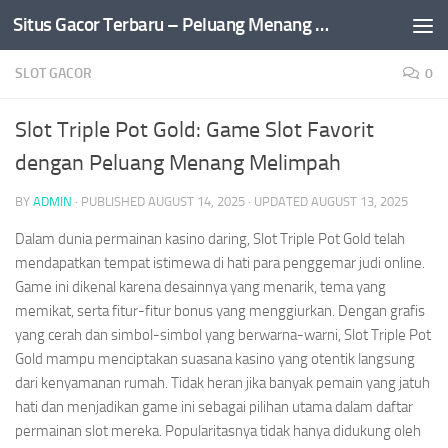
Situs Gacor Terbaru – Peluang Menang Lebih Tinggi
Skip to content
SLOT GACOR
0
Slot Triple Pot Gold: Game Slot Favorit
dengan Peluang Menang Melimpah
BY
ADMIN
· PUBLISHED
AUGUST 14, 2025
· UPDATED
AUGUST 13, 2025
Dalam dunia permainan kasino daring, Slot Triple Pot Gold telah
mendapatkan tempat istimewa di hati para penggemar judi online.
Game ini dikenal karena desainnya yang menarik, tema yang
memikat, serta fitur-fitur bonus yang menggiurkan. Dengan grafis
yang cerah dan simbol-simbol yang berwarna-warni, Slot Triple Pot
Gold mampu menciptakan suasana kasino yang otentik langsung
dari kenyamanan rumah. Tidak heran jika banyak pemain yang jatuh
hati dan menjadikan game ini sebagai pilihan utama dalam daftar
permainan slot mereka. Popularitasnya tidak hanya didukung oleh