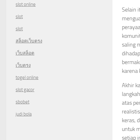
slot online
Selain 
slot
menguat
perayaa
slot
komunit
สล็อตเว็บตรง
saling 
dihadap
เว็บสล็อต
bermakn
เว็บตรง
karena 
togel online
Akhir 
slot gacor
langkah
sbobet
atas pe
realist
judi bola
keras, 
untuk m
setiap