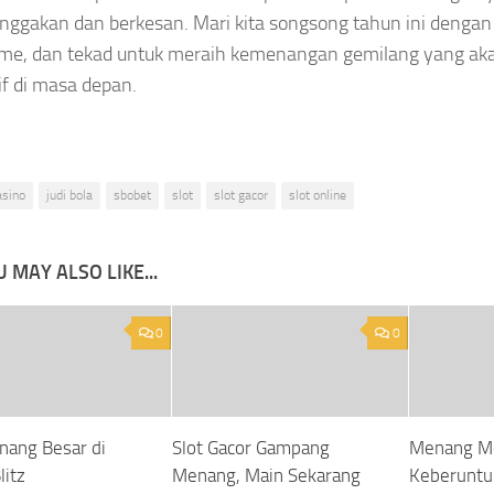
gakan dan berkesan. Mari kita songsong tahun ini denga
me, dan tekad untuk meraih kemenangan gemilang yang aka
tif di masa depan.
asino
judi bola
sbobet
slot
slot gacor
slot online
 MAY ALSO LIKE...
0
0
nang Besar di
Slot Gacor Gampang
Menang Me
litz
Menang, Main Sekarang
Keberuntu