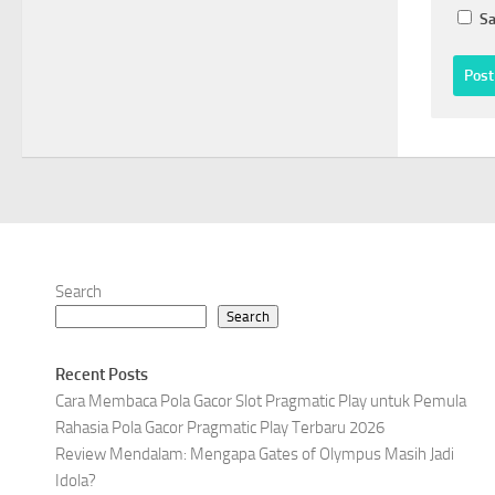
Sa
Search
Search
Recent Posts
Cara Membaca Pola Gacor Slot Pragmatic Play untuk Pemula
Rahasia Pola Gacor Pragmatic Play Terbaru 2026
Review Mendalam: Mengapa Gates of Olympus Masih Jadi
Idola?