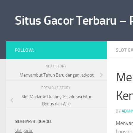
Skip to content
Situs Gacor Terbaru –
FOLLOW:
SLOT G
NEXT STORY
Me
Menyambut Tahun Baru dengan Jackpot
PREVIOUS STORY
Ke
Slot Madame Destiny: Eksplorasi Fitur
Bonus dan Wild
BY
ADMI
SIDEBAR/BLOGROLL
Menyam
slot gacor
banyak 