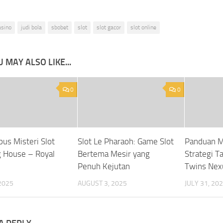
asino
judi bola
sbobet
slot
slot gacor
slot online
 MAY ALSO LIKE...
0
0
s Misteri Slot
Slot Le Pharaoh: Game Slot
Panduan M
 House – Royal
Bertema Mesir yang
Strategi T
Penuh Kejutan
Twins Nex
 2025
AUGUST 3, 2025
JULY 31, 20