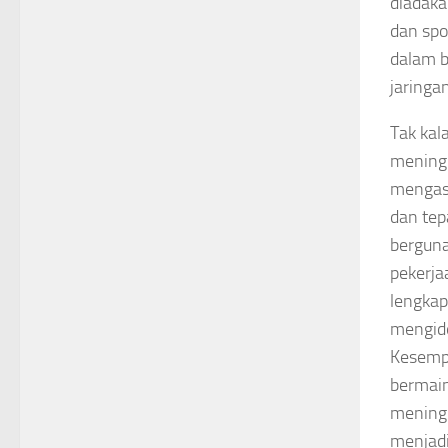
diadaka
dan spo
dalam b
jaringa
Tak kal
meningk
mengasa
dan tep
berguna
pekerja
lengkap
mengide
Kesempa
bermain
meningk
menjadi