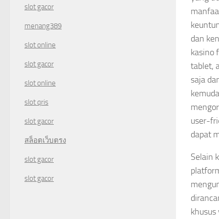
slot gacor
manfaat
keuntun
menang389
dan ken
slot online
kasino 
slot gacor
tablet,
saja da
slot online
kemudah
slot qris
mengorb
user-fr
slot gacor
dapat m
สล็อตเว็บตรง
Selain 
slot gacor
platfo
slot gacor
mengunt
diranca
khusus 