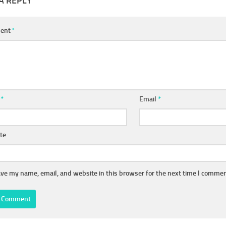
A REPLY
ent
*
e
*
Email
*
te
ve my name, email, and website in this browser for the next time I commen