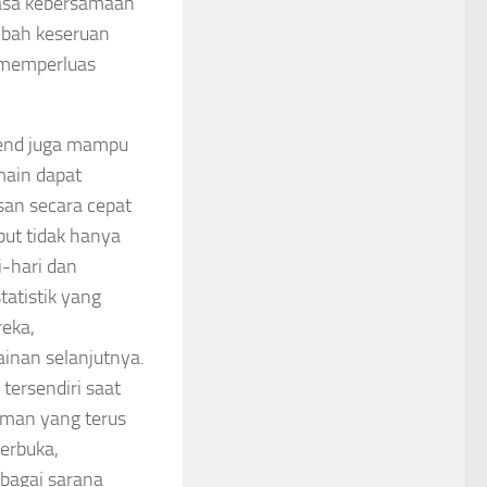
rasa kebersamaan
ambah keseruan
 memperluas
kend juga mampu
main dapat
san secara cepat
but tidak hanya
i-hari dan
tatistik yang
eka,
ainan selanjutnya.
tersendiri saat
aman yang terus
erbuka,
ebagai sarana