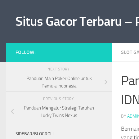
Skip to content
Situs Gacor Terbaru –
FOLLOW:
SLOT G
NEXT STORY
Pan
Panduan Main Poker Online untuk
Pemula Indonesia
IDN
PREVIOUS STORY
Panduan Mengatur Strategi Taruhan
Lucky Twins Nexus
BY
ADMI
Bermain
SIDEBAR/BLOGROLL
yang ti