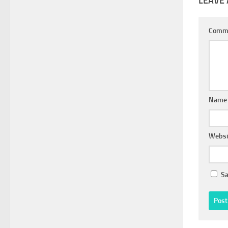
LEAVE 
Comm
Nam
Websi
Sa