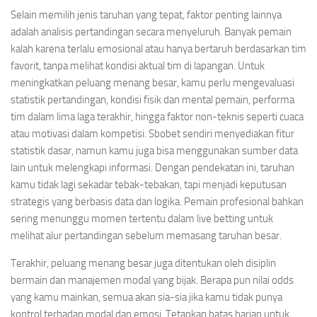
Selain memilih jenis taruhan yang tepat, faktor penting lainnya
adalah analisis pertandingan secara menyeluruh. Banyak pemain
kalah karena terlalu emosional atau hanya bertaruh berdasarkan tim
favorit, tanpa melihat kondisi aktual tim di lapangan. Untuk
meningkatkan peluang menang besar, kamu perlu mengevaluasi
statistik pertandingan, kondisi fisik dan mental pemain, performa
tim dalam lima laga terakhir, hingga faktor non-teknis seperti cuaca
atau motivasi dalam kompetisi. Sbobet sendiri menyediakan fitur
statistik dasar, namun kamu juga bisa menggunakan sumber data
lain untuk melengkapi informasi. Dengan pendekatan ini, taruhan
kamu tidak lagi sekadar tebak-tebakan, tapi menjadi keputusan
strategis yang berbasis data dan logika. Pemain profesional bahkan
sering menunggu momen tertentu dalam live betting untuk
melihat alur pertandingan sebelum memasang taruhan besar.
Terakhir, peluang menang besar juga ditentukan oleh disiplin
bermain dan manajemen modal yang bijak. Berapa pun nilai odds
yang kamu mainkan, semua akan sia-sia jika kamu tidak punya
kontrol terhadap modal dan emosi. Tetapkan batas harian untuk