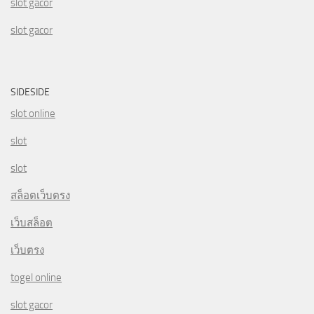
slot gacor
slot gacor
SIDESIDE
slot online
slot
slot
สล็อตเว็บตรง
เว็บสล็อต
เว็บตรง
togel online
slot gacor