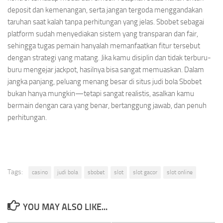
deposit dan kemenangan, serta jangan tergoda menggandakan
taruhan saat kalah tanpa perhitungan yang jelas. Sbobet sebagai
platform sudah menyediakan sistem yang transparan dan fair,
sehingga tugas pemain hanyalah memanfaatkan fitur tersebut
dengan strategi yang matang. Jika kamu disiplin dan tidak terburu-
buru mengejar jackpot, hasilnya bisa sangat memuaskan. Dalam
jangka panjang, peluang menang besar di situs judi bola Sbobet
bukan hanya mungkin—tetapi sangat realistis, asalkan kamu
bermain dengan cara yang benar, bertanggung jawab, dan penuh
perhitungan.
Tags:
casino
judi bola
sbobet
slot
slot gacor
slot online
YOU MAY ALSO LIKE...