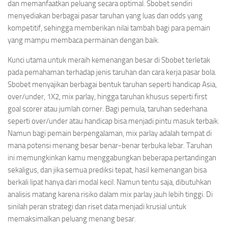
dan memanfaatkan peluang secara optimal. Sbobet sendiri
menyediakan berbagai pasar taruhan yang luas dan odds yang
kompetitif, sehingga memberikan nilai tambah bagi para pemain
yang mampu membaca permainan dengan baik.
Kunci utama untuk meraih kemenangan besar di Sbobet terletak
pada pemahaman terhadap jenis taruhan dan cara kerja pasar bola.
Sbobet menyajikan berbagai bentuk taruhan seperti handicap Asia,
over/under, 1X2, mix parlay, hingga taruhan khusus seperti first
goal scorer atau jumlah corner. Bagi pemula, taruhan sederhana
seperti over/under atau handicap bisa menjadi pintu masuk terbaik.
Namun bagi pemain berpengalaman, mix parlay adalah tempat di
mana potensi menang besar benar-benar terbuka lebar. Taruhan
ini memungkinkan kamu menggabungkan beberapa pertandingan
sekaligus, dan jika semua prediksi tepat, hasil kemenangan bisa
berkali lipat hanya dari modal kecil. Namun tentu saja, dibutuhkan
analisis matang karena risiko dalam mix parlay jauh lebih tinggi. Di
sinilah peran strategi dan riset data menjadi krusial untuk
memaksimalkan peluang menang besar.