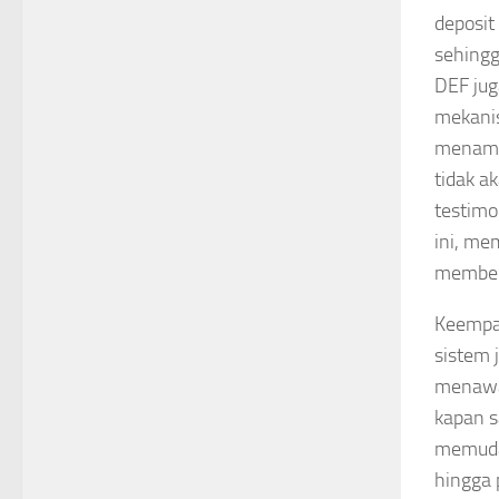
deposit
sehingg
DEF jug
mekanis
menampi
tidak a
testimo
ini, me
member
Keempat
sistem 
menawar
kapan s
memudah
hingga 