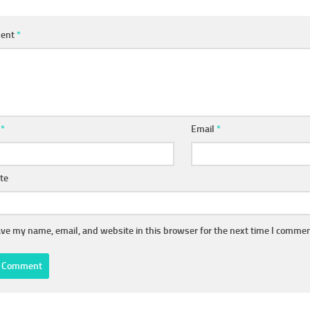
ent
*
e
*
Email
*
te
ve my name, email, and website in this browser for the next time I commen