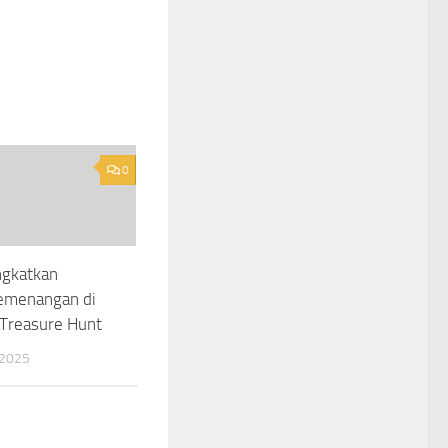
0
ngkatkan
emenangan di
 Treasure Hunt
 2025