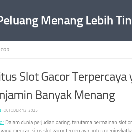
 Peluang Menang Lebih Tin
ACOR
itus Slot Gacor Terpercaya
njamin Banyak Menang
N
·
OCTOBER 13, 2025
or
Dalam dunia perjudian daring, terutama permainan slot on
yang mencari situs slot gacor terpercaya untuk meningkatk