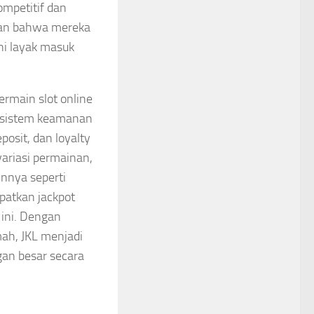
ompetitif dan
kan bahwa mereka
ni layak masuk
main slot online
 sistem keamanan
posit, dan loyalty
variasi permainan,
nnya seperti
patkan jackpot
 ini. Dengan
mah, JKL menjadi
an besar secara