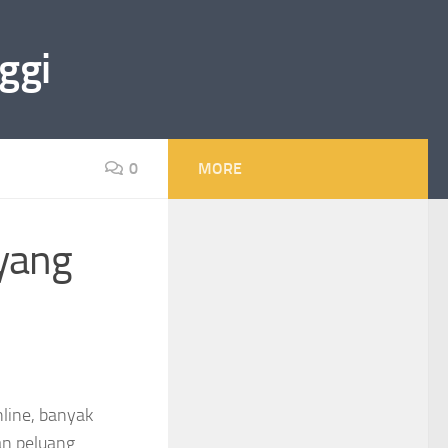
ggi
0
MORE
 yang
line, banyak
an peluang