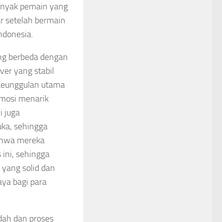
Banyak pemain yang
 setelah bermain
Indonesia.
g berbeda dengan
ver yang stabil
 keunggulan utama
omosi menarik
 juga
uka, sehingga
ahwa mereka
ini, sehingga
 yang solid dan
aya bagi para
ah dan proses