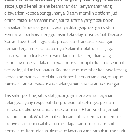
gacor juga dikenal karena keamanan dan kenyamanan yang
ditawarkan kepada penggunanya. Dalam memilih platform judi
online, faktor keamanan menjadi hal utama yang tidak boleh
diabaikan. Situs slot gacor biasanya dilengkapi dengan sistem
keamanan berlapis menggunakan teknologi enkripsi SSL (Secure
Socket Layer), sehingga data pribadi dan transaksi keuangan
pemain terjamin kerahasiaannya. Selain itu, platform ini juga
biasanya memiliki lisensi resmi dari otoritas perjudian yang
terpercaya, menandakan bahwa mereka menjalankan operasional
secara legal dan transparan. Keamanan ini memberikan rasa tenang
kepada pemain saat melakukan deposit, penarikan dana, maupun
bermain, tanpa khawatir akan adanya penipuan atau kecurangan.
Tak kalah penting, situs slot gacor juga menawarkan layanan
pelanggan yang responsif dan profesional, sehingga pemain
merasa didukung selama proses bermain. Fitur live chat, email,
maupun kontak WhatsApp disediakan untuk membantu pemain
menyelesaikan masalah atau mendapatkan informasi terkait
permainan. Kemudahan akses dan layanan yang ramah ini menjadi