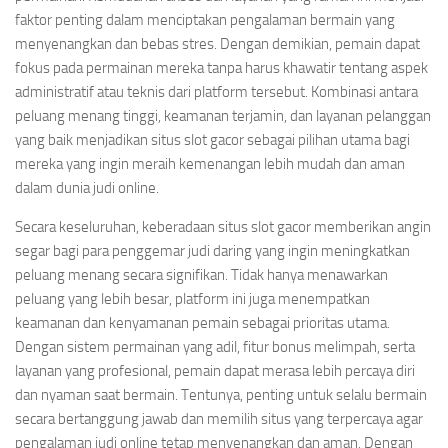
faktor penting dalam menciptakan pengalaman bermain yang
menyenangkan dan bebas stres. Dengan demikian, pemain dapat
fokus pada permainan mereka tanpa harus khawatir tentang aspek
administratif atau teknis dari platform tersebut. Kombinasi antara
peluang menang tinggi, keamanan terjamin, dan layanan pelanggan
yang baik menjadikan situs slot gacor sebagai pilihan utama bagi
mereka yang ingin meraih kemenangan lebih mudah dan aman
dalam dunia judi online.
Secara keseluruhan, keberadaan situs slot gacor memberikan angin
segar bagi para penggemar judi daring yang ingin meningkatkan
peluang menang secara signifikan. Tidak hanya menawarkan
peluang yang lebih besar, platform ini juga menempatkan
keamanan dan kenyamanan pemain sebagai prioritas utama.
Dengan sistem permainan yang adil, fitur bonus melimpah, serta
layanan yang profesional, pemain dapat merasa lebih percaya diri
dan nyaman saat bermain. Tentunya, penting untuk selalu bermain
secara bertanggung jawab dan memilih situs yang terpercaya agar
pengalaman judi online tetap menyenangkan dan aman. Dengan