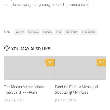
pengalaman yang menyenangkan sekaligus menantang!
Tags:
casino
judi bola
sbobet
slot
slot gacor
slot online
YOU MAY ALSO LIKE...
0
0
Cara Mudah Mendapatkan
Panduan Pemula Menang di
Free Spin di 777 Rush
Slot Starlight Princess
JULY 31, 2025
JULY 24, 2025