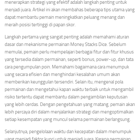
menerapkan strategi yang efektif adalah langkah penting untuk
menjadi juara. Artikel ini akan membahas beberapa tips utama yang
dapat membantu pemain meningkatkan peluang menang dan
meraih posisi tertinggi di papan skor.
Langkah pertama yang sangat penting adalah memahami aturan
dasar dan mekanisme permainan Money Stacks Dice. Sebelum
memulai, pemain perlu mempelajari berbagai fitur dan fitur khusus
yang tersedia dalam permainan, seperti bonus, power-up, dan tata
cara pengumpulan poin. Memahami bagaimana cara menumpuk
uang secara efisien dan menghindari kesalahan umum akan
memberikan keunggulan tersendiri. Selain itu, mengenal pola
permainan dan mengetahui kapan waktu terbaik untuk mengambil
risiko tertentu dapat membantu dalam pengambilan keputusan
yang lebih cerdas. Dengan pengetahuan yang matang, pemain akan
lebih percaya diri dalam menjalankan strategi dan mengoptimalkan
setiap kesempatan yang muncul selama permainan berlangsung.
Selanjutnya, pengelolaan waktu dan kecepatan dalam menumpuk
uang menjadi faktor kunci untuk menjadi juara. Karena permainan